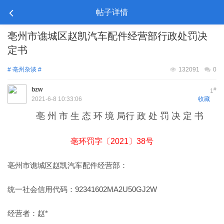
帖子详情
亳州市谯城区赵凯汽车配件经营部行政处罚决
定书
# 亳州杂谈 #
132091
0
bzw
#
1
2021-6-8 10:33:06
收藏
亳 州 市 生 态 环 境 局行 政 处 罚 决 定 书
亳环罚字〔2021〕38号
亳州市谯城区赵凯汽车配件经营部：
统一社会信用代码：92341602MA2U50GJ2W
经营者：赵*